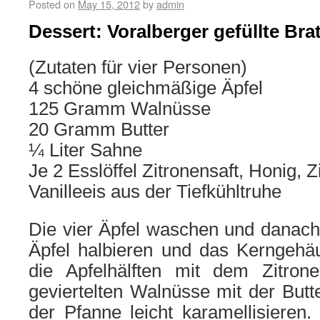
Posted on
May 15, 2012
by
admin
Dessert: Voralberger gefüllte Bra
(Zutaten für vier Personen)
4 schöne gleichmäßige Äpfel
125 Gramm Walnüsse
20 Gramm Butter
¼ Liter Sahne
Je 2 Esslöffel Zitronensaft, Honig,
Vanilleeis aus der Tiefkühltruhe
Die vier Äpfel waschen und danach
Äpfel halbieren und das Kerngehä
die Apfelhälften mit dem Zitronen
geviertelten Walnüsse mit der But
der Pfanne leicht karamellisieren. 