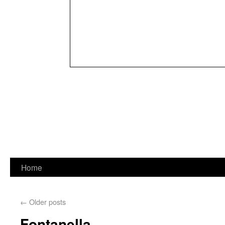
Home
←
Older posts
Fontanella