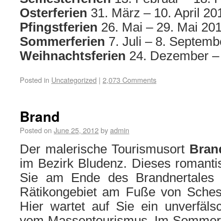
Osterferien
31. März – 10. April 20
Pfingstferien
26. Mai – 29. Mai 20
Sommerferien
7. Juli – 8. Septem
Weihnachtsferien
24. Dezember – 
Posted in
Uncategorized
|
2,073 Comments
Brand
Posted on
June 25, 2012
by
admin
Der malerische Tourismusort
Bran
im Bezirk Bludenz. Dieses romanti
Sie am Ende des Brandnertales i
Rätikongebiet am Fuße von Sches
Hier wartet auf Sie ein unverfäls
vom Massentourismus. Im Sommer 