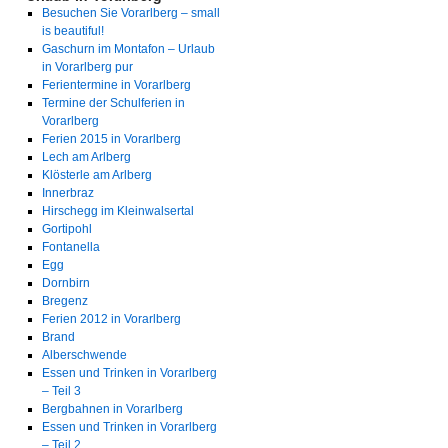
Besuchen Sie Vorarlberg – small
is beautiful!
Gaschurn im Montafon – Urlaub
in Vorarlberg pur
Ferientermine in Vorarlberg
Termine der Schulferien in
Vorarlberg
Ferien 2015 in Vorarlberg
Lech am Arlberg
Klösterle am Arlberg
Innerbraz
Hirschegg im Kleinwalsertal
Gortipohl
Fontanella
Egg
Dornbirn
Bregenz
Ferien 2012 in Vorarlberg
Brand
Alberschwende
Essen und Trinken in Vorarlberg
– Teil 3
Bergbahnen in Vorarlberg
Essen und Trinken in Vorarlberg
– Teil 2